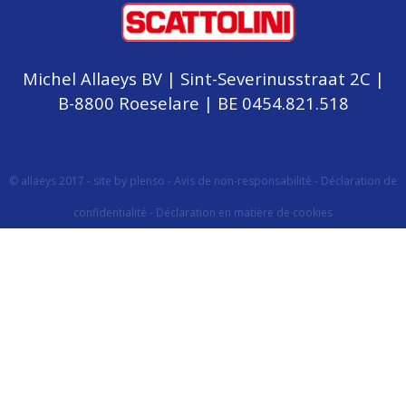
Michel Allaeys BV | Sint-Severinusstraat 2C |
B-8800 Roeselare | BE 0454.821.518
© allaeys 2017 -
site by plenso
-
Avis de non-responsabilité
-
Déclaration de
confidentialité
-
Déclaration en matière de cookies