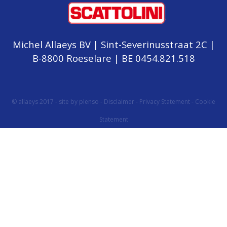
Michel Allaeys BV | Sint-Severinusstraat 2C |
B-8800 Roeselare | BE 0454.821.518
© allaeys 2017 -
site by plenso
-
Disclaimer
-
Privacy Statement
-
Cookie
Statement