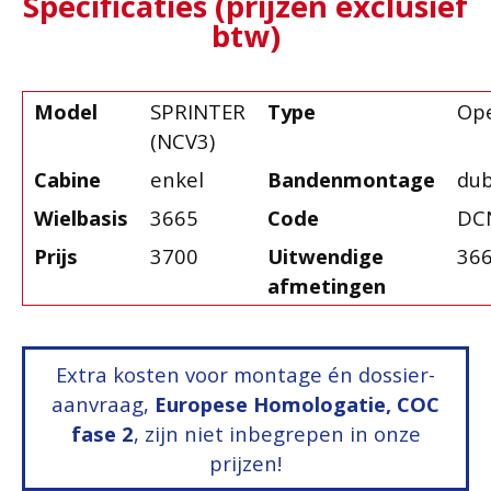
Specificaties (prijzen exclusief
btw)
Model
SPRINTER
Type
Op
(NCV3)
Cabine
enkel
Bandenmontage
dub
Wielbasis
3665
Code
DC
Prijs
3700
Uitwendige
366
afmetingen
Extra kosten voor montage én dossier-
aanvraag,
Europese Homologatie, COC
fase 2
, zijn niet inbegrepen in onze
prijzen!