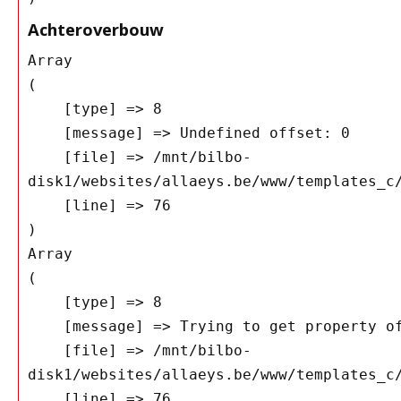
Achteroverbouw
Array

(

    [type] => 8

    [message] => Undefined offset: 0

    [file] => /mnt/bilbo-
disk1/websites/allaeys.be/www/templates_c/
    [line] => 76

Array

(

    [type] => 8

    [message] => Trying to get property of non-object

    [file] => /mnt/bilbo-
disk1/websites/allaeys.be/www/templates_c/
    [line] => 76
