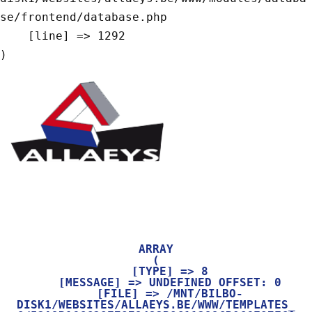
se/frontend/database.php

    [line] => 1292

ARRAY

(

    [TYPE] => 8

    [MESSAGE] => UNDEFINED OFFSET: 0

    [FILE] => /MNT/BILBO-
DISK1/WEBSITES/ALLAEYS.BE/WWW/TEMPLATES_