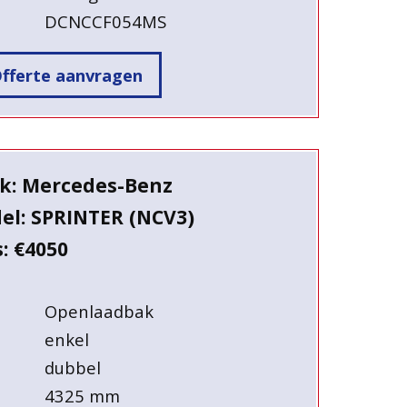
DCNCCF054MS
fferte aanvragen
k: Mercedes-Benz
el: SPRINTER (NCV3)
s: €4050
Openlaadbak
enkel
dubbel
4325 mm