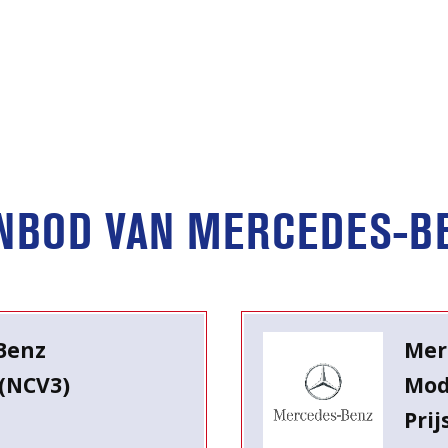
NBOD VAN MERCEDES-B
Benz
Mer
(NCV3)
Mod
Prij