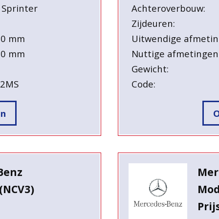
 Sprinter
Achteroverbouw:
Zijdeuren:
90 mm
Uitwendige afmetin
30 mm
Nuttige afmetingen
Gewicht:
52MS
Code:
en
O
Benz
Mer
(NCV3)
Mod
Prij