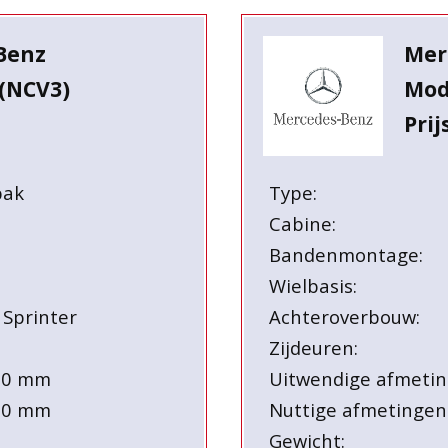
Benz
Mer
(NCV3)
Mod
Prij
bak
Type:
Cabine:
Bandenmontage:
Wielbasis:
 Sprinter
Achteroverbouw:
Zijdeuren:
90 mm
Uitwendige afmetin
30 mm
Nuttige afmetingen
Gewicht: