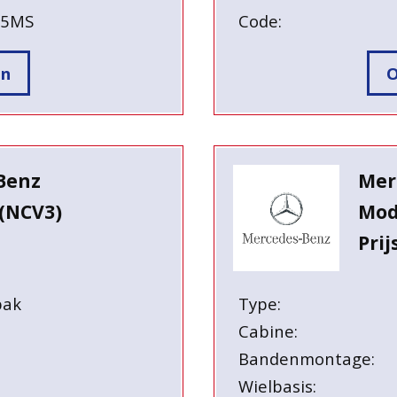
55MS
Code:
en
O
Benz
Mer
(NCV3)
Mod
Prij
bak
Type:
Cabine:
Bandenmontage:
Wielbasis: