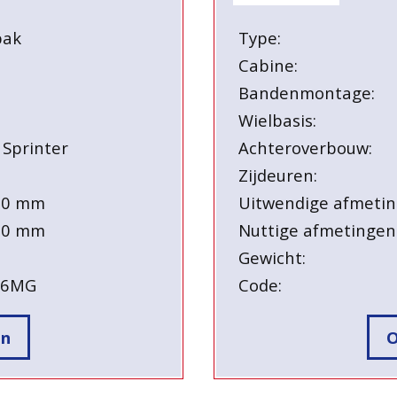
bak
Type:
Cabine:
Bandenmontage:
Wielbasis:
 Sprinter
Achteroverbouw:
Zijdeuren:
90 mm
Uitwendige afmetin
30 mm
Nuttige afmetingen
Gewicht:
26MG
Code:
en
O