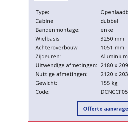
Type:
Openlaad
Cabine:
dubbel
Bandenmontage:
enkel
Wielbasis:
3250 mm
Achteroverbouw:
1051 mm -
Zijdeuren:
Aluminium
Uitwendige afmetingen:
2180 x 20
Nuttige afmetingen:
2120 x 20
Gewicht:
155 kg
Code:
DCNCCF0
Offerte aanvrag