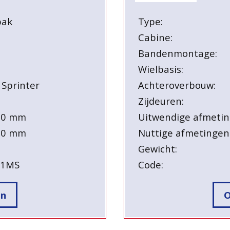
bak
Type:
Cabine:
Bandenmontage:
Wielbasis:
 Sprinter
Achteroverbouw:
Zijdeuren:
90 mm
Uitwendige afmetin
30 mm
Nuttige afmetingen
Gewicht:
51MS
Code:
en
O