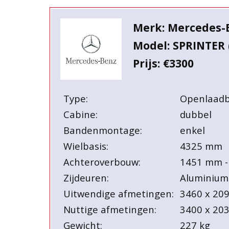
Merk: Mercedes-
Model: SPRINTER 
Prijs: €3300
Type:
Openlaad
Cabine:
dubbel
Bandenmontage:
enkel
Wielbasis:
4325 mm
Achteroverbouw:
1451 mm -
Zijdeuren:
Aluminium
Uitwendige afmetingen:
3460 x 20
Nuttige afmetingen:
3400 x 20
Gewicht:
227 kg