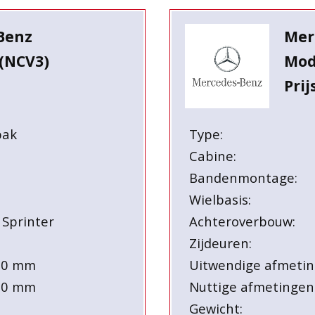
Benz
Mer
(NCV3)
Mod
Prij
bak
Type:
Cabine:
Bandenmontage:
Wielbasis:
 Sprinter
Achteroverbouw:
Zijdeuren:
90 mm
Uitwendige afmetin
30 mm
Nuttige afmetingen
Gewicht: