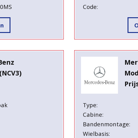
90MS
Code:
en
O
Benz
Mer
(NCV3)
Mod
Prij
bak
Type:
Cabine:
Bandenmontage:
Wielbasis: